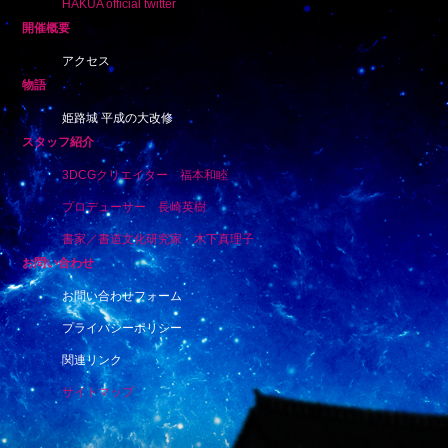
HAKUA official twitter
開催概要
アクセス
物語
姫路城 平成の大改修
スタッフ紹介
3DCGクリエイター 福本和睦
プロデューサー 長崎英樹
書家／書道文化研究家 木下真理子
お問い合わせ
お問い合わせフォーム
プライバシーポリシー
関連リンク
サイトマップ